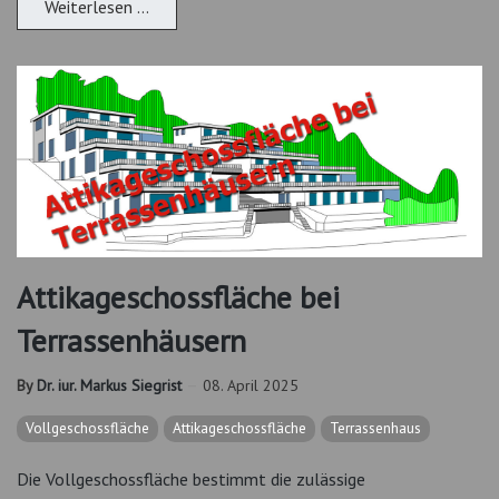
Weiterlesen …
Attikageschossfläche bei
Terrassenhäusern
By
Dr. iur. Markus Siegrist
08. April 2025
Vollgeschossfläche
Attikageschossfläche
Terrassenhaus
Die Vollgeschossfläche bestimmt die zulässige